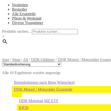
Neuheiten
Bestseller
Alle Ersatzteile
Pflege & Werkstatt
Diverse Youngtimer
Produkte suchen…
×
Start
/
Shop
/
All
/
DDR-Oldtimer
/
DDR Moped / Motorräder Ersatzt
Alle 16 Ergebnisse werden angezeigt
Bremsleitungen nach Ihren Wünschen!
DDR Moped / Motorräder Ersatzteile
DDR Motorrad MZ ETS
KR50