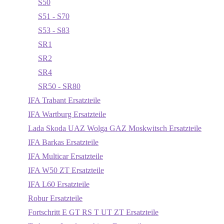
S50
S51 - S70
S53 - S83
SR1
SR2
SR4
SR50 - SR80
IFA Trabant Ersatzteile
IFA Wartburg Ersatzteile
Lada Skoda UAZ Wolga GAZ Moskwitsch Ersatzteile
IFA Barkas Ersatzteile
IFA Multicar Ersatzteile
IFA W50 ZT Ersatzteile
IFA L60 Ersatzteile
Robur Ersatzteile
Fortschritt E GT RS T UT ZT Ersatzteile