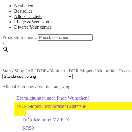
Neuheiten
Bestseller
Alle Ersatzteile
Pflege & Werkstatt
Diverse Youngtimer
Produkte suchen…
×
Start
/
Shop
/
All
/
DDR-Oldtimer
/
DDR Moped / Motorräder Ersatzt
Alle 14 Ergebnisse werden angezeigt
Bremsleitungen nach Ihren Wünschen!
DDR Moped / Motorräder Ersatzteile
DDR Motorrad MZ ETS
KR50