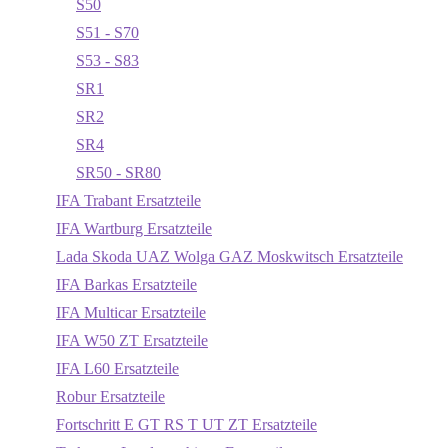
S50
S51 - S70
S53 - S83
SR1
SR2
SR4
SR50 - SR80
IFA Trabant Ersatzteile
IFA Wartburg Ersatzteile
Lada Skoda UAZ Wolga GAZ Moskwitsch Ersatzteile
IFA Barkas Ersatzteile
IFA Multicar Ersatzteile
IFA W50 ZT Ersatzteile
IFA L60 Ersatzteile
Robur Ersatzteile
Fortschritt E GT RS T UT ZT Ersatzteile