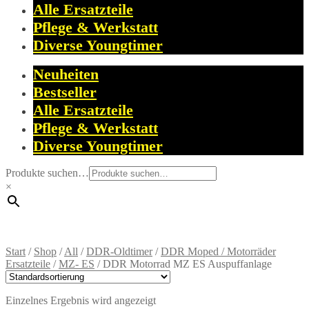
Alle Ersatzteile
Pflege & Werkstatt
Diverse Youngtimer
Neuheiten
Bestseller
Alle Ersatzteile
Pflege & Werkstatt
Diverse Youngtimer
Produkte suchen…
×
Start
/
Shop
/
All
/
DDR-Oldtimer
/
DDR Moped / Motorräder
Ersatzteile
/
MZ- ES
/
DDR Motorrad MZ ES Auspuffanlage
Einzelnes Ergebnis wird angezeigt