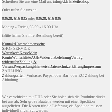
Schreiben Sie uns eine Mail an:
info@ddr-kfzteile.shop
Oder rufen Sie uns an:
03628. 616 835
oder
03628. 616 836
Montag - Freitag 08.00 - 16.00 Uhr
(Bitte halten Sie Ihre Bestellung bereit)
Kontakt
Unternehmensseite
SHOP SERVICE
Warenkorb
Kasse
Mein
Konto
Wunschliste
AGB
Widerrufsbelehrung
Vertrag
widerrufen
Zahlung &
Versand
Verpackungshinweise
Datenschutzerklärung
Impressum
ZAHLUNG
Zahlungsarten:
Vorkasse, Paypal oder Bar- oder EC-Zahlung bei
Abholung
Wir verschicken mit DHL oder Sie holen sich die Produkte direkt
bei uns ab. Sehr große Bauteile werden mit einer Spedition
ausgeliefert. Die Kosten für die Lieferung via Spedition müssen
individuell angefragt werden.