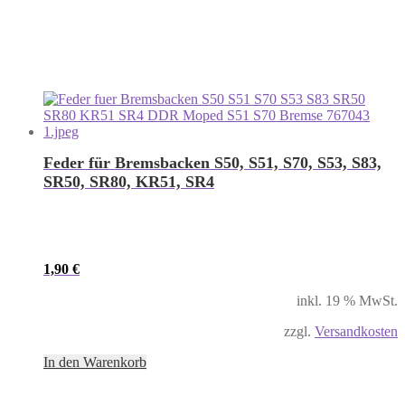
Feder für Bremsbacken S50, S51, S70, S53, S83,
SR50, SR80, KR51, SR4
1,90
€
inkl. 19 % MwSt.
zzgl.
Versandkosten
In den Warenkorb