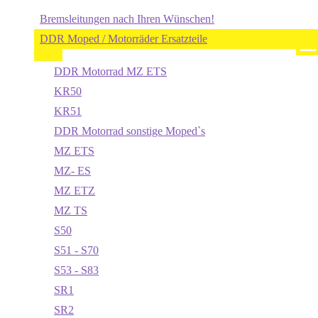
Bremsleitungen nach Ihren Wünschen!
DDR Moped / Motorräder Ersatzteile
DDR Motorrad MZ ETS
KR50
KR51
DDR Motorrad sonstige Moped`s
MZ ETS
MZ- ES
MZ ETZ
MZ TS
S50
S51 - S70
S53 - S83
SR1
SR2