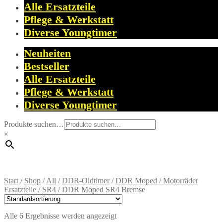
Alle Ersatzteile
Pflege & Werkstatt
Diverse Youngtimer
Neuheiten
Bestseller
Alle Ersatzteile
Pflege & Werkstatt
Diverse Youngtimer
Produkte suchen…
×
Start
/
Shop
/
All
/
DDR-Oldtimer
/
DDR Moped / Motorräder
Ersatzteile
/
SR4
/
DDR Moped SR4 Bremse
Alle 6 Ergebnisse werden angezeigt