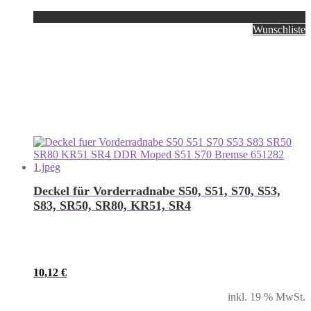
Wunschliste
Deckel für Vorderradnabe S50, S51, S70, S53,
S83, SR50, SR80, KR51, SR4
10,12
€
inkl. 19 % MwSt.