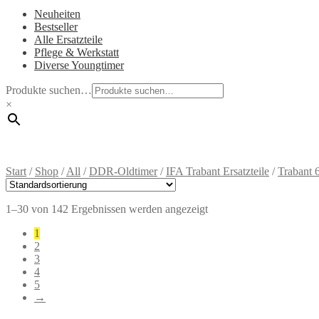
Neuheiten
Bestseller
Alle Ersatzteile
Pflege & Werkstatt
Diverse Youngtimer
Produkte suchen…
×
Start
/
Shop
/
All
/
DDR-Oldtimer
/
IFA Trabant Ersatzteile
/
Trabant 
1–30 von 142 Ergebnissen werden angezeigt
1
2
3
4
5
→