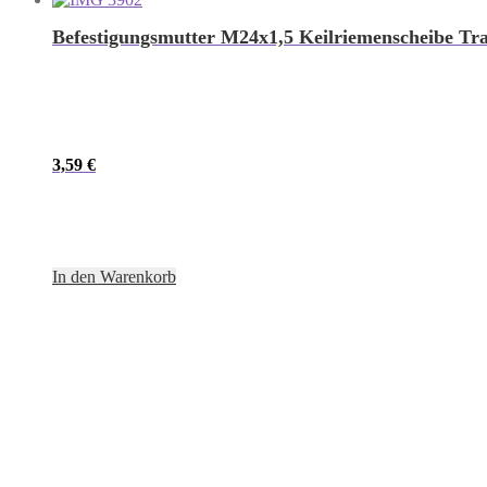
Befestigungsmutter M24x1,5 Keilriemenscheibe Tr
3,59
€
In den Warenkorb