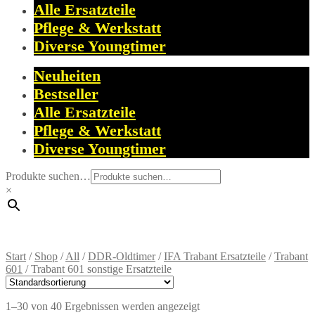
Alle Ersatzteile
Pflege & Werkstatt
Diverse Youngtimer
Neuheiten
Bestseller
Alle Ersatzteile
Pflege & Werkstatt
Diverse Youngtimer
Produkte suchen…
×
Start
/
Shop
/
All
/
DDR-Oldtimer
/
IFA Trabant Ersatzteile
/
Trabant
601
/
Trabant 601 sonstige Ersatzteile
1–30 von 40 Ergebnissen werden angezeigt