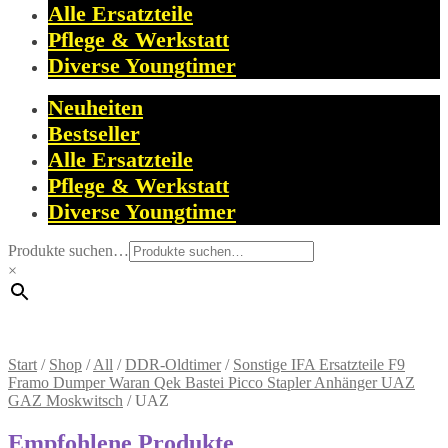
Alle Ersatzteile
Pflege & Werkstatt
Diverse Youngtimer
Neuheiten
Bestseller
Alle Ersatzteile
Pflege & Werkstatt
Diverse Youngtimer
Produkte suchen…
×
Start
/
Shop
/
All
/
DDR-Oldtimer
/
Sonstige IFA Ersatzteile F9
Framo Dumper Waran Qek Bastei Picco Stapler Anhänger UAZ
GAZ Moskwitsch
/
UAZ
Empfohlene Produkte