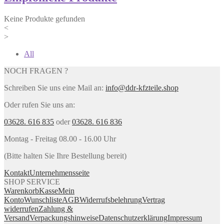
Keine Produkte gefunden
<
>
All
NOCH FRAGEN ?
Schreiben Sie uns eine Mail an:
info@ddr-kfzteile.shop
Oder rufen Sie uns an:
03628. 616 835
oder
03628. 616 836
Montag - Freitag 08.00 - 16.00 Uhr
(Bitte halten Sie Ihre Bestellung bereit)
Kontakt
Unternehmensseite
SHOP SERVICE
Warenkorb
Kasse
Mein
Konto
Wunschliste
AGB
Widerrufsbelehrung
Vertrag
widerrufen
Zahlung &
Versand
Verpackungshinweise
Datenschutzerklärung
Impressum