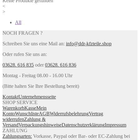
Keine Produkte gefunden
<
>
All
NOCH FRAGEN ?
Schreiben Sie uns eine Mail an:
info@ddr-kfzteile.shop
Oder rufen Sie uns an:
03628. 616 835
oder
03628. 616 836
Montag - Freitag 08.00 - 16.00 Uhr
(Bitte halten Sie Ihre Bestellung bereit)
Kontakt
Unternehmensseite
SHOP SERVICE
Warenkorb
Kasse
Mein
Konto
Wunschliste
AGB
Widerrufsbelehrung
Vertrag
widerrufen
Zahlung &
Versand
Verpackungshinweise
Datenschutzerklärung
Impressum
ZAHLUNG
Zahlungsarten:
Vorkasse, Paypal oder Bar- oder EC-Zahlung bei