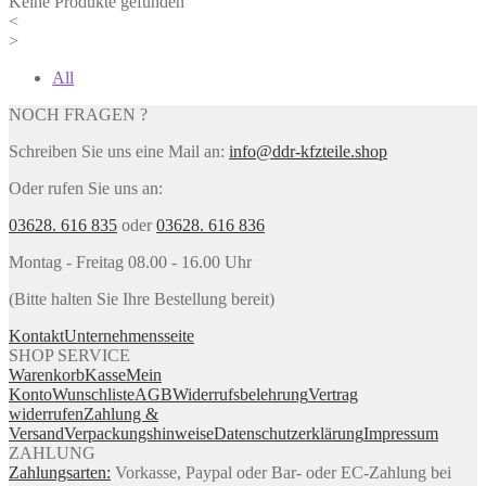
Keine Produkte gefunden
<
>
All
NOCH FRAGEN ?
Schreiben Sie uns eine Mail an:
info@ddr-kfzteile.shop
Oder rufen Sie uns an:
03628. 616 835
oder
03628. 616 836
Montag - Freitag 08.00 - 16.00 Uhr
(Bitte halten Sie Ihre Bestellung bereit)
Kontakt
Unternehmensseite
SHOP SERVICE
Warenkorb
Kasse
Mein
Konto
Wunschliste
AGB
Widerrufsbelehrung
Vertrag
widerrufen
Zahlung &
Versand
Verpackungshinweise
Datenschutzerklärung
Impressum
ZAHLUNG
Zahlungsarten:
Vorkasse, Paypal oder Bar- oder EC-Zahlung bei