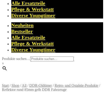
Alle Ersatzteile
Pflege & Werkstatt
Diverse Youngtimer
Neuheiten
Bestseller
Alle Ersatzteile
Pflege & Werkstatt
Diverse Youngtimer
Produkte suchen…
×
Start
/
Shop
/
All
/
DDR-Oldtimer
/
Retro- und Ostalgie-Produkte
/
Reflektor rund 85mm gelb DDR Fahrzeuge