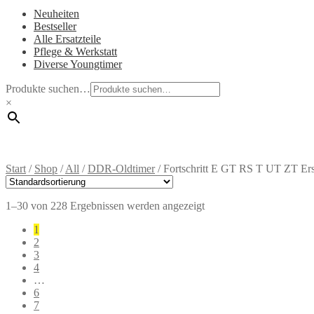
Neuheiten
Bestseller
Alle Ersatzteile
Pflege & Werkstatt
Diverse Youngtimer
Produkte suchen…
×
Start
/
Shop
/
All
/
DDR-Oldtimer
/
Fortschritt E GT RS T UT ZT Ersa
1–30 von 228 Ergebnissen werden angezeigt
1
2
3
4
…
6
7