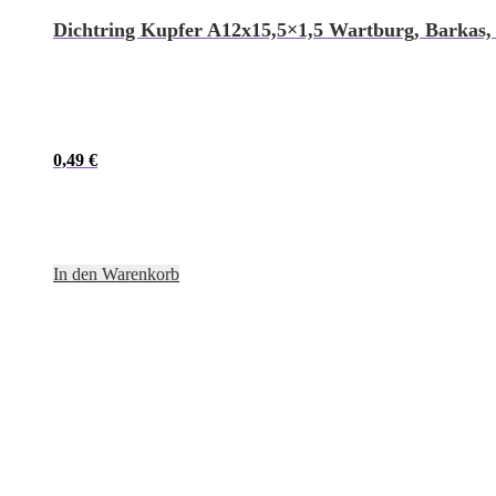
Dichtring Kupfer A12x15,5×1,5 Wartburg, Barkas, 
0,49
€
In den Warenkorb