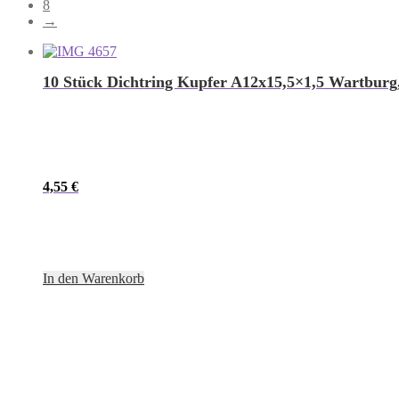
8
→
10 Stück Dichtring Kupfer A12x15,5×1,5 Wartburg,
4,55
€
In den Warenkorb