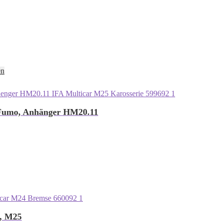
en
Fumo, Anhänger HM20.11
4, M25