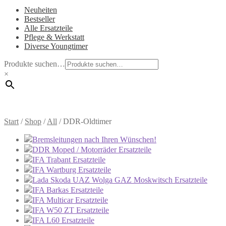
Neuheiten
Bestseller
Alle Ersatzteile
Pflege & Werkstatt
Diverse Youngtimer
Produkte suchen…
×
Start
/
Shop
/
All
/
DDR-Oldtimer
Bremsleitungen nach Ihren Wünschen!
DDR Moped / Motorräder Ersatzteile
IFA Trabant Ersatzteile
IFA Wartburg Ersatzteile
Lada Skoda UAZ Wolga GAZ Moskwitsch Ersatzteile
IFA Barkas Ersatzteile
IFA Multicar Ersatzteile
IFA W50 ZT Ersatzteile
IFA L60 Ersatzteile