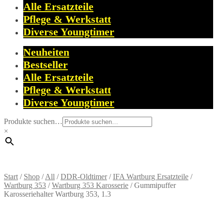
Alle Ersatzteile
Pflege & Werkstatt
Diverse Youngtimer
Neuheiten
Bestseller
Alle Ersatzteile
Pflege & Werkstatt
Diverse Youngtimer
Produkte suchen…
×
Start
/
Shop
/
All
/
DDR-Oldtimer
/
IFA Wartburg Ersatzteile
/
Wartburg 353
/
Wartburg 353 Karosserie
/
Gummipuffer
Karosseriehalter Wartburg 353, 1.3