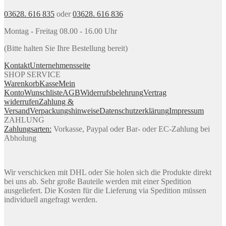
03628. 616 835
oder
03628. 616 836
Montag - Freitag 08.00 - 16.00 Uhr
(Bitte halten Sie Ihre Bestellung bereit)
Kontakt
Unternehmensseite
SHOP SERVICE
Warenkorb
Kasse
Mein
Konto
Wunschliste
AGB
Widerrufsbelehrung
Vertrag
widerrufen
Zahlung &
Versand
Verpackungshinweise
Datenschutzerklärung
Impressum
ZAHLUNG
Zahlungsarten:
Vorkasse, Paypal oder Bar- oder EC-Zahlung bei
Abholung
Wir verschicken mit DHL oder Sie holen sich die Produkte direkt
bei uns ab. Sehr große Bauteile werden mit einer Spedition
ausgeliefert. Die Kosten für die Lieferung via Spedition müssen
individuell angefragt werden.