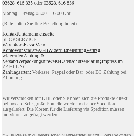
03628. 616 835
oder
03628. 616 836
Montag - Freitag 08.00 - 16.00 Uhr
(Bitte halten Sie Ihre Bestellung bereit)
Kontakt
Unternehmensseite
SHOP SERVICE
Warenkorb
Kasse
Mein
Konto
Wunschliste
AGB
Widerrufsbelehrung
Vertrag
widerrufen
Zahlung &
Versand
Verpackungshinweise
Datenschutzerklärung
Impressum
ZAHLUNG
Zahlungsarten:
Vorkasse, Paypal oder Bar- oder EC-Zahlung bei
Abholung
Wir verschicken mit DHL oder Sie holen sich die Produkte direkt
bei uns ab. Sehr große Bauteile werden mit einer Spedition
ausgeliefert. Die Kosten für die Lieferung via Spedition müssen
individuell angefragt werden.
* Alle Preise inkl. gesetzlicher Mehrwertsteuer zzgl. Versandkosten