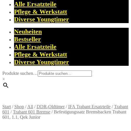
Alle Ersatzteile
Pflege & Werkstatt
Diverse Youngtimer
Neuheiten
Bestseller
Alle Ersatzteile
Pflege & Werkstatt
Diverse Youngtimer
Produkte suchen…
×
Start
/
Shop
/
All
/
DDR-Oldtimer
/
IFA Trabant Ersatzteile
/
Trabant
601
/
Trabant 601 Bremse
/
Befestigungssatz Bremsbacken Trabant
601, 1.1, Qek Junior