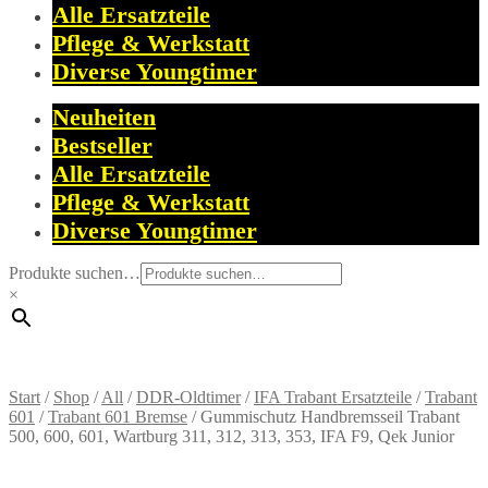
Alle Ersatzteile
Pflege & Werkstatt
Diverse Youngtimer
Neuheiten
Bestseller
Alle Ersatzteile
Pflege & Werkstatt
Diverse Youngtimer
Produkte suchen…
×
Start
/
Shop
/
All
/
DDR-Oldtimer
/
IFA Trabant Ersatzteile
/
Trabant
601
/
Trabant 601 Bremse
/
Gummischutz Handbremsseil Trabant
500, 600, 601, Wartburg 311, 312, 313, 353, IFA F9, Qek Junior