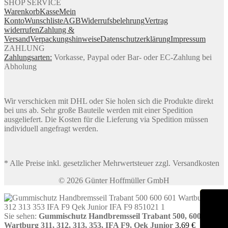
SHOP SERVICE
Warenkorb
Kasse
Mein
Konto
Wunschliste
AGB
Widerrufsbelehrung
Vertrag
widerrufen
Zahlung &
Versand
Verpackungshinweise
Datenschutzerklärung
Impressum
ZAHLUNG
Zahlungsarten:
Vorkasse, Paypal oder Bar- oder EC-Zahlung bei
Abholung
Wir verschicken mit DHL oder Sie holen sich die Produkte direkt
bei uns ab. Sehr große Bauteile werden mit einer Spedition
ausgeliefert. Die Kosten für die Lieferung via Spedition müssen
individuell angefragt werden.
* Alle Preise inkl. gesetzlicher Mehrwertsteuer zzgl. Versandkosten
© 2026 Günter Hoffmüller GmbH
Sie sehen:
Gummischutz Handbremsseil Trabant 500, 600, 601,
Wartburg 311, 312, 313, 353, IFA F9, Qek Junior
3,69
€