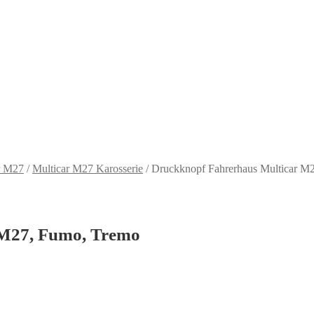
r M27
/
Multicar M27 Karosserie
/
Druckknopf Fahrerhaus Multicar M
 M27, Fumo, Tremo