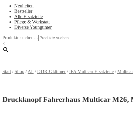
Neuheiten
Bestseller
Alle Ersatzteile
Pflege & Werkstatt
Diverse Youngtimer
Produkte suchen…
×
Start
/
Shop
/
All
/
DDR-Oldtimer
/
IFA Multicar Ersatzteile
/
Multica
Druckknopf Fahrerhaus Multicar M26,