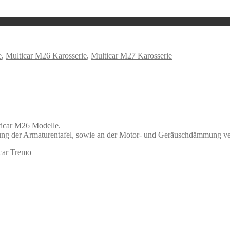
e
,
Multicar M26 Karosserie
,
Multicar M27 Karosserie
lticar M26 Modelle.
dung der Armaturentafel, sowie an der Motor- und Geräuschdämmung v
car Tremo