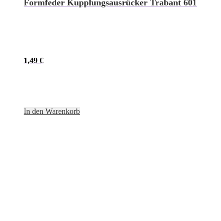
Formfeder Kupplungsausrücker Trabant 601
1,49
€
In den Warenkorb