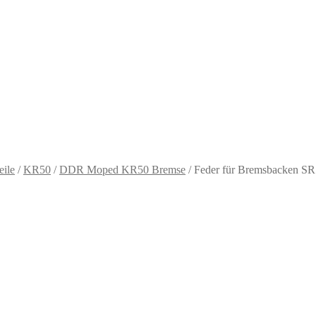
eile
/
KR50
/
DDR Moped KR50 Bremse
/
Feder für Bremsbacken S