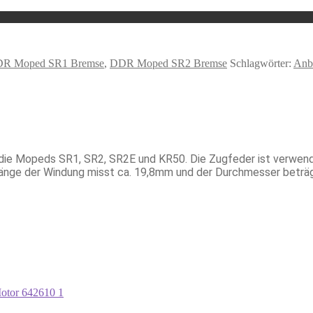
R Moped SR1 Bremse
,
DDR Moped SR2 Bremse
Schlagwörter:
Anb
ie Mopeds SR1, SR2, SR2E und KR50. Die Zugfeder ist verwendb
änge der Windung misst ca. 19,8mm und der Durchmesser beträgt