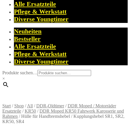
Alle Ersatzteile
Pflege & Werkstatt
Diverse Youngtimer
Neuheiten
Bestseller
Alle Ersatzteile
Pflege & Werkstatt
Diverse Youngtimer
Produkte suchen…
×
Start
/
Shop
/
All
/
DDR-Oldtimer
/
DDR Moped / Motorräder
Ersatzteile
/
KR50
/
DDR Moped KR50 Fahrwerk Karosserie und
Rahmen
/
Hülle für Handbremshebel / Kupplungshebel SR1, SR2,
KR50, SR4