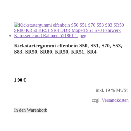
Kickstartergummi elfenbein S50, S51, S70, S53,
S83, SR50, SR80, KR50, KR51, SR4
1,90
€
inkl. 19 % MwSt.
zzgl.
Versandkosten
In den Warenkorb