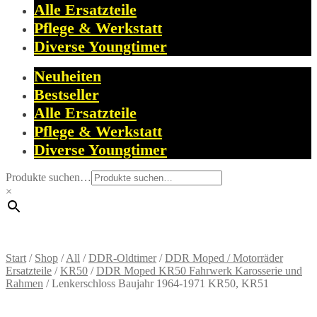
Alle Ersatzteile
Pflege & Werkstatt
Diverse Youngtimer
Neuheiten
Bestseller
Alle Ersatzteile
Pflege & Werkstatt
Diverse Youngtimer
Produkte suchen…
×
Start
/
Shop
/
All
/
DDR-Oldtimer
/
DDR Moped / Motorräder
Ersatzteile
/
KR50
/
DDR Moped KR50 Fahrwerk Karosserie und
Rahmen
/
Lenkerschloss Baujahr 1964-1971 KR50, KR51