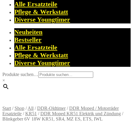
Alle Ersatzteile
Pflege & Werkstatt
Diverse Youngtimer
Neuheiten
Bestseller
Alle Ersatzteile
Pflege & Werkstatt
Diverse Youngtimer
Produkte suchen…
×
Start
/
Shop
/
All
/
DDR-Oldtimer
/
DDR Moped / Motorräder
Ersatzteile
/
KR51
/
DDR Moped KR51 Elektrik und Zündung
/
Blinkgeber 6V 18W KR51, SR4, MZ ES, ETS, IWL