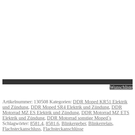
Wunschliste
Artikelnummer:
130508
Kategorien:
DDR Moped KR51 Elektrik
und Zündung
,
DDR Moped SR4 Elektrik und Zündung
,
DDR
Motorrad MZ ES Elektrik und Zündung
,
DDR Motorrad MZ ETS
Elektrik und Zündung
,
DDR Motorrad sonstige Moped`s
Schlagwörter:
8581.4
,
8581.6
,
Blinkergeber
,
Blinkerrelais
,
Flachsteckanschluss
,
Flachsteckanschlüsse