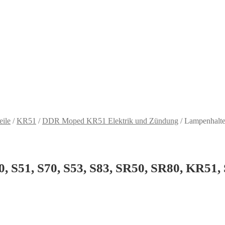
eile
/
KR51
/
DDR Moped KR51 Elektrik und Zündung
/
Lampenhalte
, S51, S70, S53, S83, SR50, SR80, KR51,