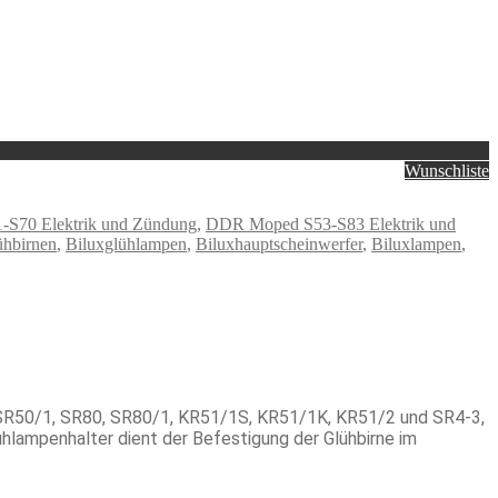
Wunschliste
S70 Elektrik und Zündung
,
DDR Moped S53-S83 Elektrik und
ühbirnen
,
Biluxglühlampen
,
Biluxhauptscheinwerfer
,
Biluxlampen
,
, SR50/1, SR80, SR80/1, KR51/1S, KR51/1K, KR51/2 und SR4-3,
lampenhalter dient der Befestigung der Glühbirne im