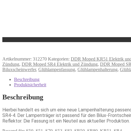
Artikelnummer:
312270
Kategorien:
DDR Moped KR51 Elektrik un
Zündung
,
DDR Moped SR4 Elektrik und Zündung
,
DDR Moped SR50
Biluxscheinwerfer
,
Glühlampenfassung
,
Glühlampenhalterung
,
Glühl
Beschreibung
Produktsicherheit
Beschreibung
Hierbei handelt es sich um eine neue Lampenhalterung passen
SR4-4. Der Lampenträger ist passend für den Bilux-Frontsche
Reflektor. Die Fassung ist ein Neuteil aus aktueller Produktion.
Passend für: S50, S51, S70, S53, S83, SR50, SR80, KR51, SR4