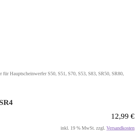
r für Hauptscheinwerfer S50, S51, S70, S53, S83, SR50, SR80,
 SR4
12,99
€
inkl. 19 % MwSt.
zzgl.
Versandkosten