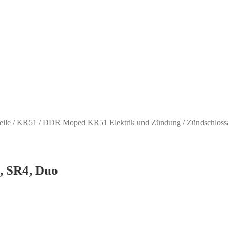
eile
/
KR51
/
DDR Moped KR51 Elektrik und Zündung
/
Zündschloss
, SR4, Duo