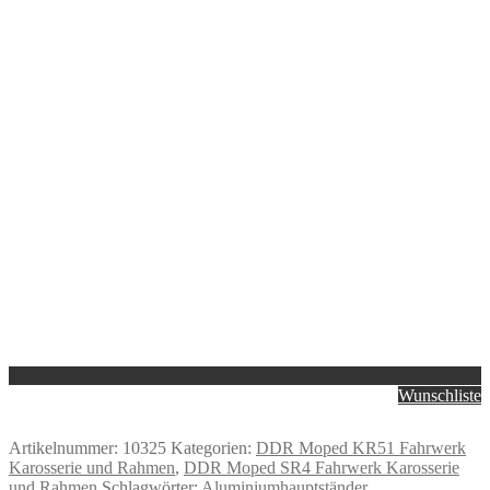
Wunschliste
Artikelnummer:
10325
Kategorien:
DDR Moped KR51 Fahrwerk
Karosserie und Rahmen
,
DDR Moped SR4 Fahrwerk Karosserie
und Rahmen
Schlagwörter:
Aluminiumhauptständer
,