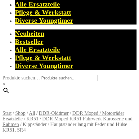
Alle Ersatzteile
Pflege & Werkstatt
Diverse Youngtimer
Neuheiten
Bestseller
Alle Ersatzteile
Pflege & Werkstatt
Diverse Youngtimer
Produkte suchen…
×
Start
/
Shop
/
All
/
DDR-Oldtimer
/
DDR Moped / Motorräder
Ersatzteile
/
KR51
/
DDR Moped KR51 Fahrwerk Karosserie und
Rahmen
/
Kippständer / Hauptständer lang mit Feder und Hülse
KR51, SR4