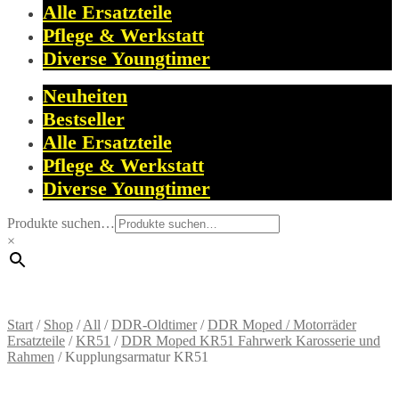
Alle Ersatzteile
Pflege & Werkstatt
Diverse Youngtimer
Neuheiten
Bestseller
Alle Ersatzteile
Pflege & Werkstatt
Diverse Youngtimer
Produkte suchen…
×
Start
/
Shop
/
All
/
DDR-Oldtimer
/
DDR Moped / Motorräder
Ersatzteile
/
KR51
/
DDR Moped KR51 Fahrwerk Karosserie und
Rahmen
/
Kupplungsarmatur KR51