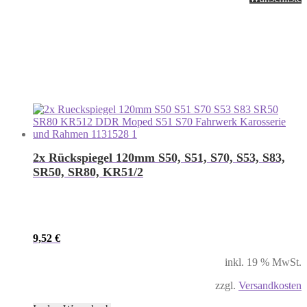
2x Rückspiegel 120mm S50, S51, S70, S53, S83,
SR50, SR80, KR51/2
9,52
€
inkl. 19 % MwSt.
zzgl.
Versandkosten