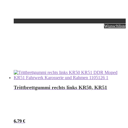
Wunschliste
Trittbrettgummi rechts links KR50, KR51
6,79
€