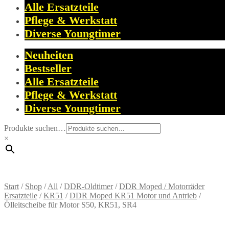
Alle Ersatzteile
Pflege & Werkstatt
Diverse Youngtimer
Neuheiten
Bestseller
Alle Ersatzteile
Pflege & Werkstatt
Diverse Youngtimer
Produkte suchen…
×
Start
/
Shop
/
All
/
DDR-Oldtimer
/
DDR Moped / Motorräder
Ersatzteile
/
KR51
/
DDR Moped KR51 Motor und Antrieb
/
Ölleitscheibe für Motor S50, KR51, SR4