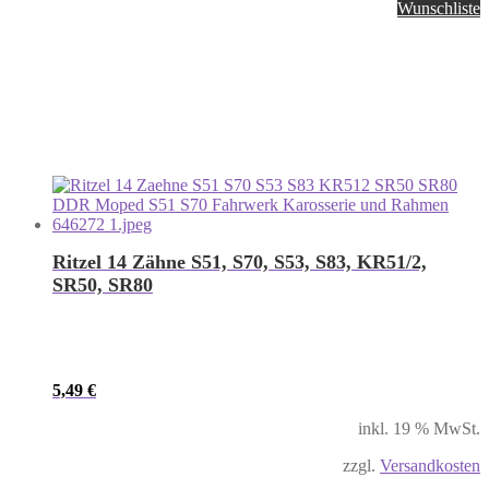
Wunschliste
Ritzel 14 Zähne S51, S70, S53, S83, KR51/2,
SR50, SR80
5,49
€
inkl. 19 % MwSt.
zzgl.
Versandkosten