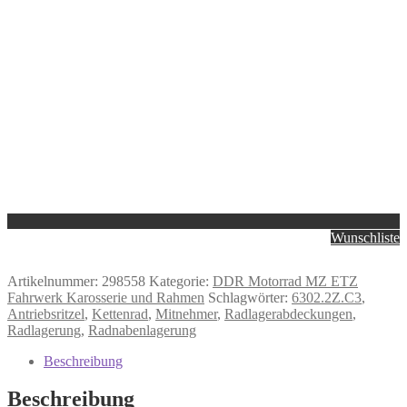
Wunschliste
Artikelnummer:
298558
Kategorie:
DDR Motorrad MZ ETZ
Fahrwerk Karosserie und Rahmen
Schlagwörter:
6302.2Z.C3
,
Antriebsritzel
,
Kettenrad
,
Mitnehmer
,
Radlagerabdeckungen
,
Radlagerung
,
Radnabenlagerung
Beschreibung
Beschreibung