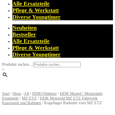
Alle Ersatzteile
Pflege & Werkstatt
Diverse Youngtimer
Neuheiten
Bestseller
Alle Ersatzteile
Pflege & Werkstatt
Diverse Youngtimer
Produkte suchen…
×
Start
/
Shop
/
All
/
DDR-Oldtimer
/
DDR Moped / Motorräder
Ersatzteile
/
MZ ETZ
/
DDR Motorrad MZ ETZ Fahrwerk
Karosserie und Rahmen
/
Kugellager Radnabe vorn MZ ETZ