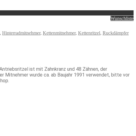
Wunschliste
,
Hinterradmitnehmer
,
Kettenmitnehmer
,
Kettenritzel
,
Ruckdämpfer
triebsritzel ist mit Zahnkranz und 48 Zähnen, der
r Mitnehmer wurde ca. ab Baujahr 1991 verwendet, bitte vor
Shop.