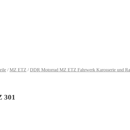
eile
/
MZ ETZ
/
DDR Motorrad MZ ETZ Fahrwerk Karosserie und R
Z 301