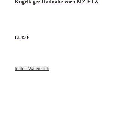
Kugellager Radnabe vorn MZ ETZ
13,45
€
In den Warenkorb