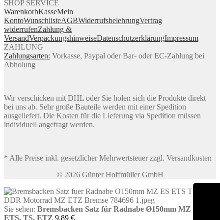
SHOP SERVICE
Warenkorb
Kasse
Mein
Konto
Wunschliste
AGB
Widerrufsbelehrung
Vertrag
widerrufen
Zahlung &
Versand
Verpackungshinweise
Datenschutzerklärung
Impressum
ZAHLUNG
Zahlungsarten:
Vorkasse, Paypal oder Bar- oder EC-Zahlung bei
Abholung
Wir verschicken mit DHL oder Sie holen sich die Produkte direkt
bei uns ab. Sehr große Bauteile werden mit einer Spedition
ausgeliefert. Die Kosten für die Lieferung via Spedition müssen
individuell angefragt werden.
* Alle Preise inkl. gesetzlicher Mehrwertsteuer zzgl. Versandkosten
© 2026 Günter Hoffmüller GmbH
Sie sehen:
Bremsbacken Satz für Radnabe Ø150mm MZ ES,
ETS, TS, ETZ
9,89
€