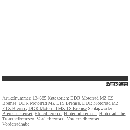
Wunschliste
Artikelnummer:
134685
Kategorien:
DDR Motorrad MZ ES
Bremse
,
DDR Motorrad MZ ETS Bremse
,
DDR Motorrad MZ
ETZ Bremse
,
DDR Motorrad MZ TS Bremse
Schlagwörter:
Bremsbackenset
,
Hinterbremsen
,
Hinterradbremsen
,
Hinterradnabe
,
Trommelbremsen
,
Vorderbremsen
,
Vorderradbremsen
,
Vorderradnabe