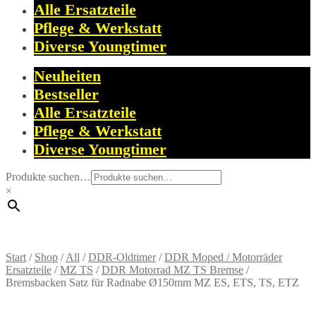
Alle Ersatzteile
Pflege & Werkstatt
Diverse Youngtimer
Neuheiten
Bestseller
Alle Ersatzteile
Pflege & Werkstatt
Diverse Youngtimer
Produkte suchen…
×
Start
/
Shop
/
All
/
DDR-Oldtimer
/
DDR Moped / Motorräder
Ersatzteile
/
MZ TS
/
DDR Motorrad MZ TS Bremse
/
Bremsbacken Satz für Radnabe Ø150mm MZ ES, ETS, TS, ETZ