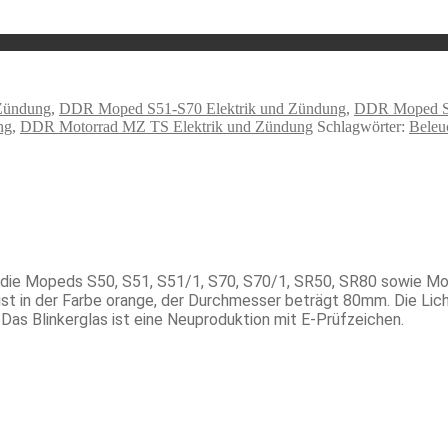
Zündung
,
DDR Moped S51-S70 Elektrik und Zündung
,
DDR Moped SR
ng
,
DDR Motorrad MZ TS Elektrik und Zündung
Schlagwörter:
Beleu
für die Mopeds S50, S51, S51/1, S70, S70/1, SR50, SR80 sowi
st in der Farbe orange, der Durchmesser beträgt 80mm. Die Lic
Das Blinkerglas ist eine Neuproduktion mit E-Prüfzeichen.