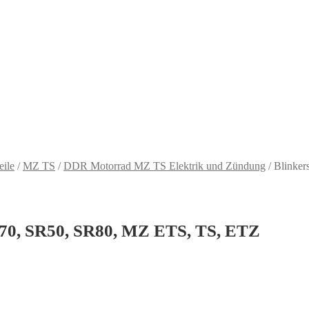
eile
/
MZ TS
/
DDR Motorrad MZ TS Elektrik und Zündung
/
Blinker
S70, SR50, SR80, MZ ETS, TS, ETZ