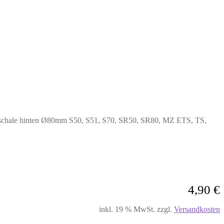
schale hinten Ø80mm S50, S51, S70, SR50, SR80, MZ ETS, TS,
4,90
€
inkl. 19 % MwSt.
zzgl.
Versandkosten