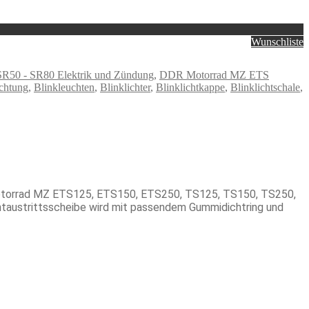
Wunschliste
50 - SR80 Elektrik und Zündung
,
DDR Motorrad MZ ETS
chtung
,
Blinkleuchten
,
Blinklichter
,
Blinklichtkappe
,
Blinklichtschale
,
e Motorrad MZ ETS125, ETS150, ETS250, TS125, TS150, TS250,
htaustrittsscheibe wird mit passendem Gummidichtring und