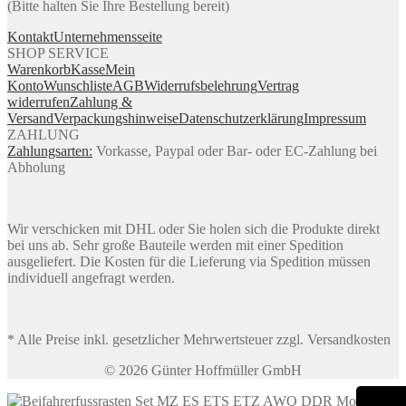
(Bitte halten Sie Ihre Bestellung bereit)
Kontakt
Unternehmensseite
SHOP SERVICE
Warenkorb
Kasse
Mein
Konto
Wunschliste
AGB
Widerrufsbelehrung
Vertrag
widerrufen
Zahlung &
Versand
Verpackungshinweise
Datenschutzerklärung
Impressum
ZAHLUNG
Zahlungsarten:
Vorkasse, Paypal oder Bar- oder EC-Zahlung bei
Abholung
Wir verschicken mit DHL oder Sie holen sich die Produkte direkt
bei uns ab. Sehr große Bauteile werden mit einer Spedition
ausgeliefert. Die Kosten für die Lieferung via Spedition müssen
individuell angefragt werden.
* Alle Preise inkl. gesetzlicher Mehrwertsteuer zzgl. Versandkosten
© 2026 Günter Hoffmüller GmbH