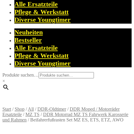
Alle Ersatzteile
Pflege & Werkstatt
Diverse Youngtimer
Neuheiten
Bestseller
Alle Ersatzteile
Pflege & Werkstatt
Diverse Youngtimer
Produkte suchen…
×
Start
/
Shop
/
All
/
DDR-Oldtimer
/
DDR Moped / Motorräder
Ersatzteile
/
MZ TS
/
DDR Motorrad MZ TS Fahrwerk Karosserie
und Rahmen
/
Beifahrerfußrasten Set MZ ES, ETS, ETZ, AWO