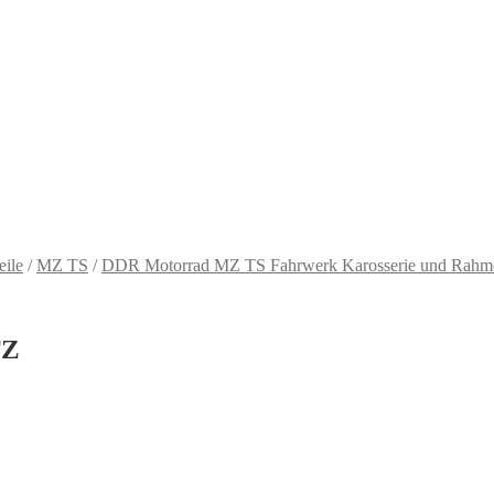
eile
/
MZ TS
/
DDR Motorrad MZ TS Fahrwerk Karosserie und Rahm
TZ