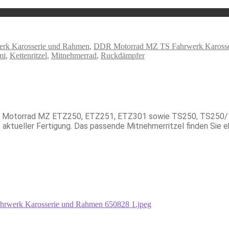
k Karosserie und Rahmen
,
DDR Motorrad MZ TS Fahrwerk Karosse
mi
,
Kettenritzel
,
Mitnehmerrad
,
Ruckdämpfer
 Motorrad MZ ETZ250, ETZ251, ETZ301 sowie TS250, TS250/1. De
s aktueller Fertigung. Das passende Mitnehmerritzel finden Sie e