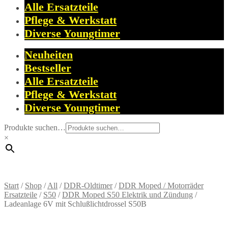
Alle Ersatzteile
Pflege & Werkstatt
Diverse Youngtimer
Neuheiten
Bestseller
Alle Ersatzteile
Pflege & Werkstatt
Diverse Youngtimer
Produkte suchen…
×
Start
/
Shop
/
All
/
DDR-Oldtimer
/
DDR Moped / Motorräder
Ersatzteile
/
S50
/
DDR Moped S50 Elektrik und Zündung
/
Ladeanlage 6V mit Schlußlichtdrossel S50B