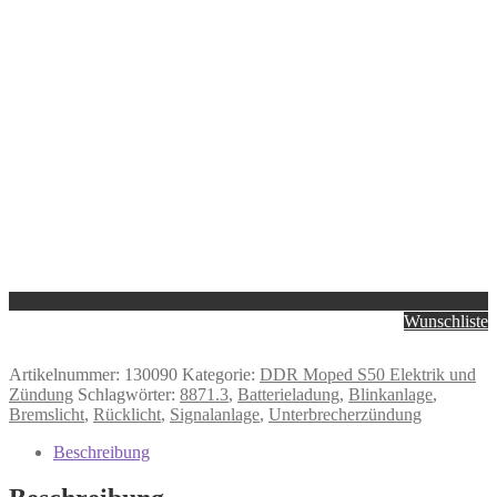
Wunschliste
Artikelnummer:
130090
Kategorie:
DDR Moped S50 Elektrik und
Zündung
Schlagwörter:
8871.3
,
Batterieladung
,
Blinkanlage
,
Bremslicht
,
Rücklicht
,
Signalanlage
,
Unterbrecherzündung
Beschreibung