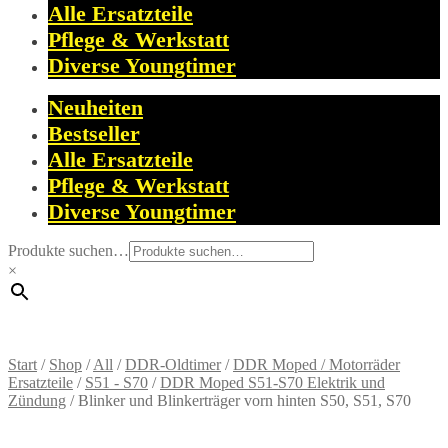
Alle Ersatzteile
Pflege & Werkstatt
Diverse Youngtimer
Neuheiten
Bestseller
Alle Ersatzteile
Pflege & Werkstatt
Diverse Youngtimer
Produkte suchen…
×
Start
/
Shop
/
All
/
DDR-Oldtimer
/
DDR Moped / Motorräder
Ersatzteile
/
S51 - S70
/
DDR Moped S51-S70 Elektrik und
Zündung
/
Blinker und Blinkerträger vorn hinten S50, S51, S70