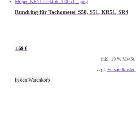
Rundring für Tachometer S50, S51, KR51, SR4
1,69
€
inkl. 19 % MwSt.
zzgl.
Versandkosten
In den Warenkorb