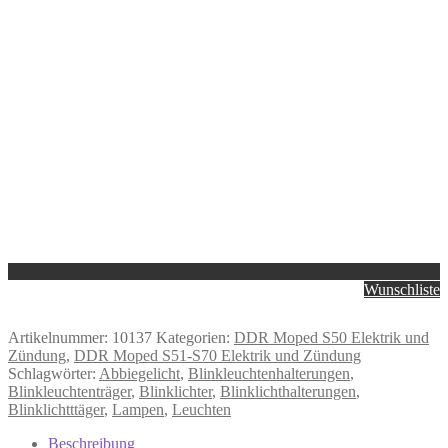
Wunschliste
Artikelnummer:
10137
Kategorien:
DDR Moped S50 Elektrik und
Zündung
,
DDR Moped S51-S70 Elektrik und Zündung
Schlagwörter:
Abbiegelicht
,
Blinkleuchtenhalterungen
,
Blinkleuchtenträger
,
Blinklichter
,
Blinklichthalterungen
,
Blinklichtttäger
,
Lampen
,
Leuchten
Beschreibung