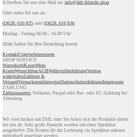
Schreiben Sie uns eine Mail an:
info@ddr-kfzteile.shop
Oder rufen Sie uns an:
03628. 616 835
oder
03628. 616 836
Montag - Freitag 08.00 - 16.00 Uhr
(Bitte halten Sie Ihre Bestellung bereit)
Kontakt
Unternehmensseite
SHOP SERVICE
Warenkorb
Kasse
Mein
Konto
Wunschliste
AGB
Widerrufsbelehrung
Vertrag
widerrufen
Zahlung &
Versand
Verpackungshinweise
Datenschutzerklärung
Impressum
ZAHLUNG
Zahlungsarten:
Vorkasse, Paypal oder Bar- oder EC-Zahlung bei
Abholung
Wir verschicken mit DHL oder Sie holen sich die Produkte direkt
bei uns ab. Sehr große Bauteile werden mit einer Spedition
ausgeliefert. Die Kosten für die Lieferung via Spedition müssen
individuell angefragt werden.