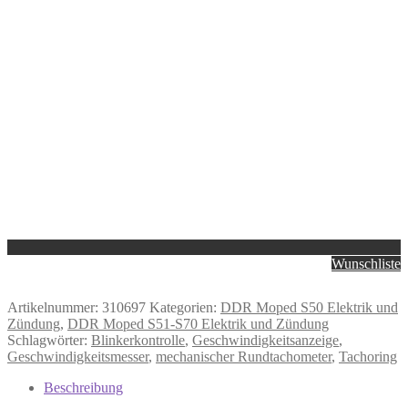
Wunschliste
Artikelnummer:
310697
Kategorien:
DDR Moped S50 Elektrik und
Zündung
,
DDR Moped S51-S70 Elektrik und Zündung
Schlagwörter:
Blinkerkontrolle
,
Geschwindigkeitsanzeige
,
Geschwindigkeitsmesser
,
mechanischer Rundtachometer
,
Tachoring
Beschreibung