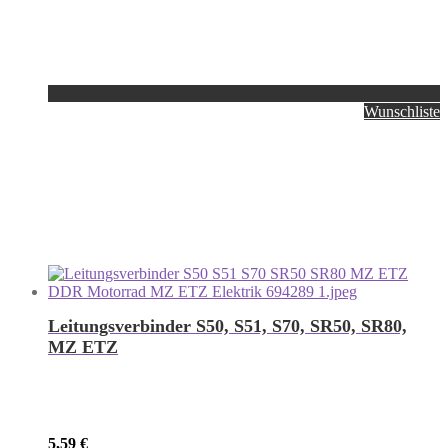
Wunschliste
Leitungsverbinder S50, S51, S70, SR50, SR80,
MZ ETZ
5,59
€