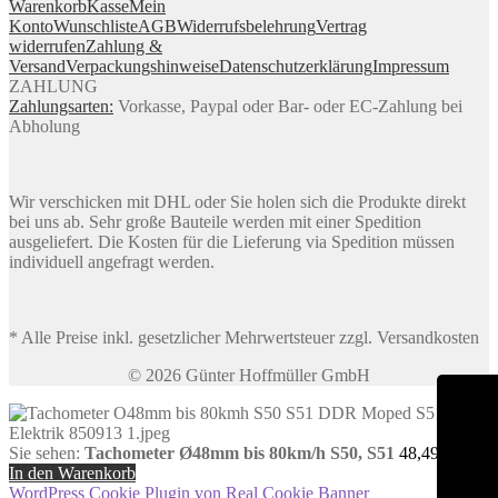
Warenkorb
Kasse
Mein
Konto
Wunschliste
AGB
Widerrufsbelehrung
Vertrag
widerrufen
Zahlung &
Versand
Verpackungshinweise
Datenschutzerklärung
Impressum
ZAHLUNG
Zahlungsarten:
Vorkasse, Paypal oder Bar- oder EC-Zahlung bei
Abholung
Wir verschicken mit DHL oder Sie holen sich die Produkte direkt
bei uns ab. Sehr große Bauteile werden mit einer Spedition
ausgeliefert. Die Kosten für die Lieferung via Spedition müssen
individuell angefragt werden.
* Alle Preise inkl. gesetzlicher Mehrwertsteuer zzgl. Versandkosten
© 2026 Günter Hoffmüller GmbH
Sie sehen:
Tachometer Ø48mm bis 80km/h S50, S51
48,49
€
In den Warenkorb
WordPress Cookie Plugin von Real Cookie Banner