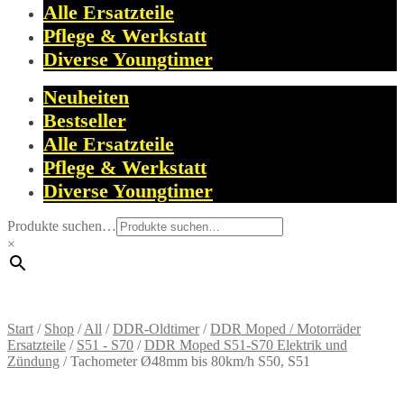
Alle Ersatzteile
Pflege & Werkstatt
Diverse Youngtimer
Neuheiten
Bestseller
Alle Ersatzteile
Pflege & Werkstatt
Diverse Youngtimer
Produkte suchen…
×
Start
/
Shop
/
All
/
DDR-Oldtimer
/
DDR Moped / Motorräder
Ersatzteile
/
S51 - S70
/
DDR Moped S51-S70 Elektrik und
Zündung
/
Tachometer Ø48mm bis 80km/h S50, S51