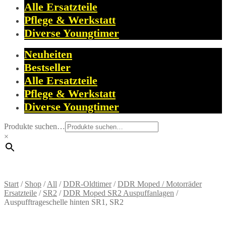
Alle Ersatzteile
Pflege & Werkstatt
Diverse Youngtimer
Neuheiten
Bestseller
Alle Ersatzteile
Pflege & Werkstatt
Diverse Youngtimer
Produkte suchen…
×
Start
/
Shop
/
All
/
DDR-Oldtimer
/
DDR Moped / Motorräder
Ersatzteile
/
SR2
/
DDR Moped SR2 Auspuffanlagen
/
Auspufftrageschelle hinten SR1, SR2