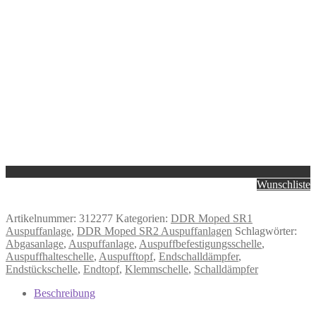
Wunschliste
Artikelnummer:
312277
Kategorien:
DDR Moped SR1
Auspuffanlage
,
DDR Moped SR2 Auspuffanlagen
Schlagwörter:
Abgasanlage
,
Auspuffanlage
,
Auspuffbefestigungsschelle
,
Auspuffhalteschelle
,
Auspufftopf
,
Endschalldämpfer
,
Endstückschelle
,
Endtopf
,
Klemmschelle
,
Schalldämpfer
Beschreibung