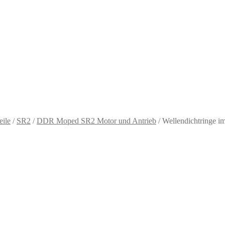
eile
/
SR2
/
DDR Moped SR2 Motor und Antrieb
/
Wellendichtringe i