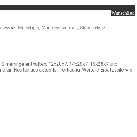
Wunschliste
ungssatz
,
Motorlager
,
Motorreparatursatz
,
Simmerringe
 Simerringe enthalten: 12x28x7, 14x28x7, 16x28x7 und
nd ein Neuteil aus aktueller Fertigung. Weitere Ersatzteile wie