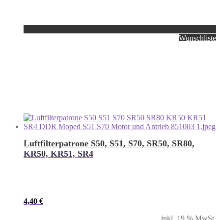
Wunschliste
Luftfilterpatrone S50, S51, S70, SR50, SR80,
KR50, KR51, SR4
4,40
€
inkl. 19 % MwSt.