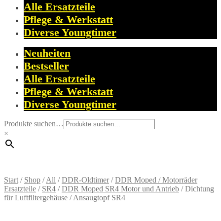
Alle Ersatzteile
Pflege & Werkstatt
Diverse Youngtimer
Neuheiten
Bestseller
Alle Ersatzteile
Pflege & Werkstatt
Diverse Youngtimer
Produkte suchen…
×
Start
/
Shop
/
All
/
DDR-Oldtimer
/
DDR Moped / Motorräder
Ersatzteile
/
SR4
/
DDR Moped SR4 Motor und Antrieb
/
Dichtung
für Luftfiltergehäuse / Ansaugtopf SR4