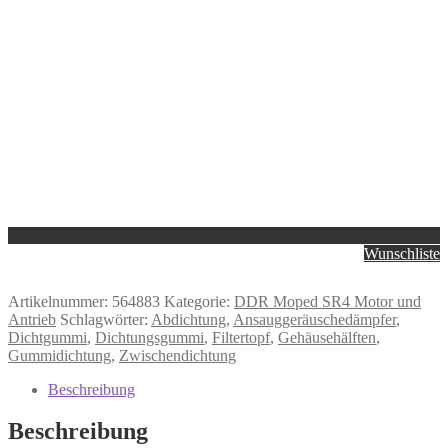
Wunschliste
Artikelnummer:
564883
Kategorie:
DDR Moped SR4 Motor und
Antrieb
Schlagwörter:
Abdichtung
,
Ansauggeräuschedämpfer
,
Dichtgummi
,
Dichtungsgummi
,
Filtertopf
,
Gehäusehälften
,
Gummidichtung
,
Zwischendichtung
Beschreibung
Beschreibung