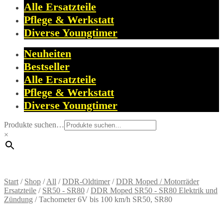
Alle Ersatzteile
Pflege & Werkstatt
Diverse Youngtimer
Neuheiten
Bestseller
Alle Ersatzteile
Pflege & Werkstatt
Diverse Youngtimer
Produkte suchen…
×
Start
/
Shop
/
All
/
DDR-Oldtimer
/
DDR Moped / Motorräder
Ersatzteile
/
SR50 - SR80
/
DDR Moped SR50 - SR80 Elektrik und
Zündung
/
Tachometer 6V bis 100 km/h SR50, SR80