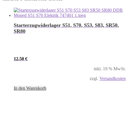
Starterzugwiderlager S51, S70, S53, S83, SR50,
SR80
12,50
€
inkl. 19 % MwSt.
zzgl.
Versandkosten
In den Warenkorb