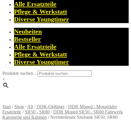
Alle Ersatzteile
Pflege & Werkstatt
Diverse Youngtimer
Neuheiten
Bestseller
Alle Ersatzteile
Pflege & Werkstatt
Diverse Youngtimer
Produkte suchen…
×
Start
/
Shop
/
All
/
DDR-Oldtimer
/
DDR Moped / Motorräder
Ersatzteile
/
SR50 - SR80
/
DDR Moped SR50 - SR80 Fahrwerk
Karosserie und Rahmen
/
Normteilesatz Sitzbank SR50, SR80