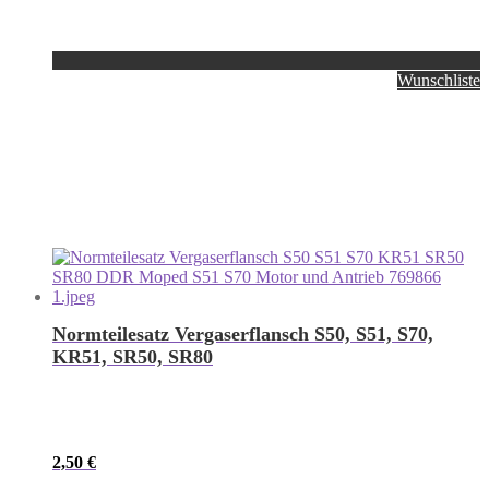
Wunschliste
Normteilesatz Vergaserflansch S50, S51, S70,
KR51, SR50, SR80
2,50
€