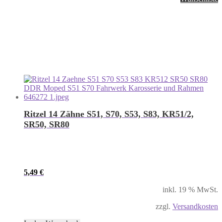
Ritzel 14 Zähne S51, S70, S53, S83, KR51/2,
SR50, SR80
5,49
€
inkl. 19 % MwSt.
zzgl.
Versandkosten