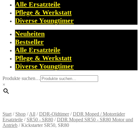
Alle Ersatzteile
Pflege & Werkstatt
Diverse Youngtimer
Neuheiten
Bestseller
Alle Ersatzteile
Pflege & Werkstatt
Diverse Youngtimer
Produkte suchen…
×
Start
/
Shop
/
All
/
DDR-Oldtimer
/
DDR Moped / Motorräder
Ersatzteile
/
SR50 - SR80
/
DDR Moped SR50 - SR80 Motor und
Antrieb
/
Kickstarter SR50, SR80