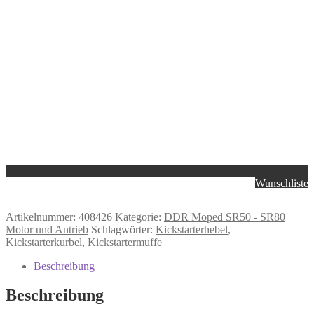
Wunschliste
Artikelnummer:
408426
Kategorie:
DDR Moped SR50 - SR80
Motor und Antrieb
Schlagwörter:
Kickstarterhebel
,
Kickstarterkurbel
,
Kickstartermuffe
Beschreibung
Beschreibung