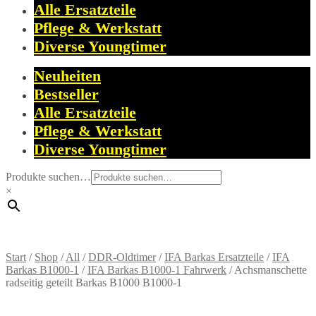
Alle Ersatzteile
Pflege & Werkstatt
Diverse Youngtimer
Neuheiten
Bestseller
Alle Ersatzteile
Pflege & Werkstatt
Diverse Youngtimer
Produkte suchen…
×
Start
/
Shop
/
All
/
DDR-Oldtimer
/
IFA Barkas Ersatzteile
/
IFA
Barkas B1000-1
/
IFA Barkas B1000-1 Fahrwerk
/
Achsmanschette
radseitig geteilt Barkas B1000 B1000-1