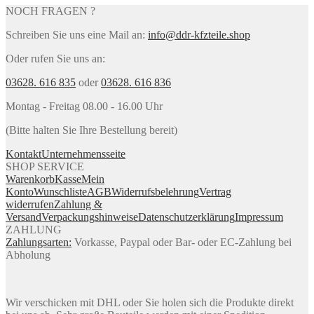
NOCH FRAGEN ?
Schreiben Sie uns eine Mail an:
info@ddr-kfzteile.shop
Oder rufen Sie uns an:
03628. 616 835
oder
03628. 616 836
Montag - Freitag 08.00 - 16.00 Uhr
(Bitte halten Sie Ihre Bestellung bereit)
Kontakt
Unternehmensseite
SHOP SERVICE
Warenkorb
Kasse
Mein
Konto
Wunschliste
AGB
Widerrufsbelehrung
Vertrag
widerrufen
Zahlung &
Versand
Verpackungshinweise
Datenschutzerklärung
Impressum
ZAHLUNG
Zahlungsarten:
Vorkasse, Paypal oder Bar- oder EC-Zahlung bei
Abholung
Wir verschicken mit DHL oder Sie holen sich die Produkte direkt