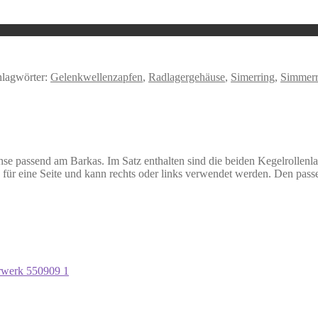
hlagwörter:
Gelenkwellenzapfen
,
Radlagergehäuse
,
Simerring
,
Simmerr
chse passend am Barkas. Im Satz enthalten sind die beiden Kegelrolle
für eine Seite und kann rechts oder links verwendet werden. Den passen