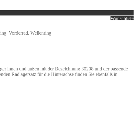
Wunschliste
ing
,
Vorderrad
,
Wellenring
nlager innen und außen mit der Bezeichnung 30208 und der passende
den Radlagersatz für die Hinterachse finden Sie ebenfalls in