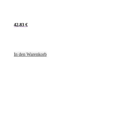
42,83
€
In den Warenkorb