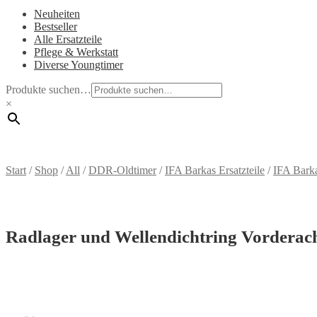
Neuheiten
Bestseller
Alle Ersatzteile
Pflege & Werkstatt
Diverse Youngtimer
Produkte suchen…
×
Start
/
Shop
/
All
/
DDR-Oldtimer
/
IFA Barkas Ersatzteile
/
IFA Bark
Radlager und Wellendichtring Vorderac