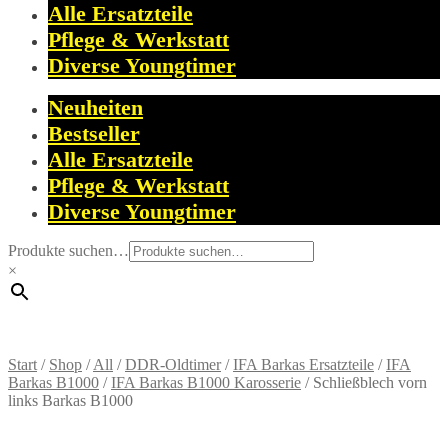
Alle Ersatzteile
Pflege & Werkstatt
Diverse Youngtimer
Neuheiten
Bestseller
Alle Ersatzteile
Pflege & Werkstatt
Diverse Youngtimer
Produkte suchen…
×
Start
/
Shop
/
All
/
DDR-Oldtimer
/
IFA Barkas Ersatzteile
/
IFA
Barkas B1000
/
IFA Barkas B1000 Karosserie
/
Schließblech vorn
links Barkas B1000