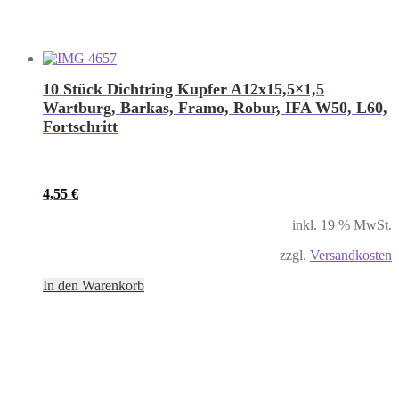
10 Stück Dichtring Kupfer A12x15,5×1,5
Wartburg, Barkas, Framo, Robur, IFA W50, L60,
Fortschritt
4,55
€
inkl. 19 % MwSt.
zzgl.
Versandkosten
In den Warenkorb