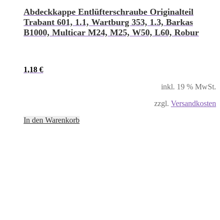
Abdeckkappe Entlüfterschraube Originalteil
Trabant 601, 1.1, Wartburg 353, 1.3, Barkas
B1000, Multicar M24, M25, W50, L60, Robur
1,18
€
inkl. 19 % MwSt.
zzgl.
Versandkosten
In den Warenkorb