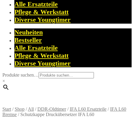
Alle Ersatzteile
Pflege & Werkstatt
Diverse Youngtimer
Neuheiten
Bestseller
Alle Ersatzteile
Pflege & Werkstatt
Diverse Youngtimer
Produkte suchen…
×
Start
/
Shop
/
All
/
DDR-Oldtimer
/
IFA L60 Ersatzteile
/
IFA L60
Bremse
/
Schutzkappe Druckübersetzer IFA L60