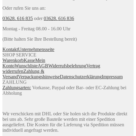
Oder rufen Sie uns an:
03628. 616 835
oder
03628. 616 836
Montag - Freitag 08.00 - 16.00 Uhr
(Bitte halten Sie Ihre Bestellung bereit)
Kontakt
Unternehmensseite
SHOP SERVICE
Warenkorb
Kasse
Mein
Konto
Wunschliste
AGB
Widerrufsbelehrung
Vertrag
widerrufen
Zahlung &
Versand
Verpackungshinweise
Datenschutzerklärung
Impressum
ZAHLUNG
Zahlungsarten:
Vorkasse, Paypal oder Bar- oder EC-Zahlung bei
Abholung
Wir verschicken mit DHL oder Sie holen sich die Produkte direkt
bei uns ab. Sehr große Bauteile werden mit einer Spedition
ausgeliefert. Die Kosten für die Lieferung via Spedition müssen
individuell angefragt werden.