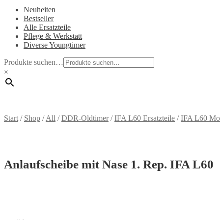
Neuheiten
Bestseller
Alle Ersatzteile
Pflege & Werkstatt
Diverse Youngtimer
Produkte suchen…
×
Start
/
Shop
/
All
/
DDR-Oldtimer
/
IFA L60 Ersatzteile
/
IFA L60 Mo
Anlaufscheibe mit Nase 1. Rep. IFA L60