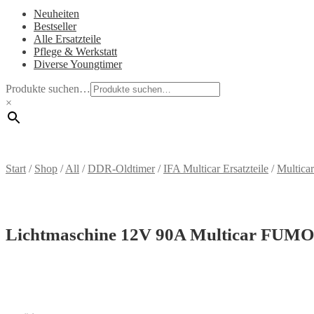
Neuheiten
Bestseller
Alle Ersatzteile
Pflege & Werkstatt
Diverse Youngtimer
Produkte suchen…
×
Start
/
Shop
/
All
/
DDR-Oldtimer
/
IFA Multicar Ersatzteile
/
Multic
Lichtmaschine 12V 90A Multicar FUMO