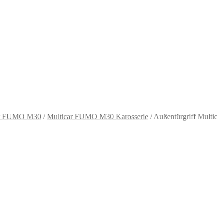
ar FUMO M30
/
Multicar FUMO M30 Karosserie
/
Außentürgriff Mult