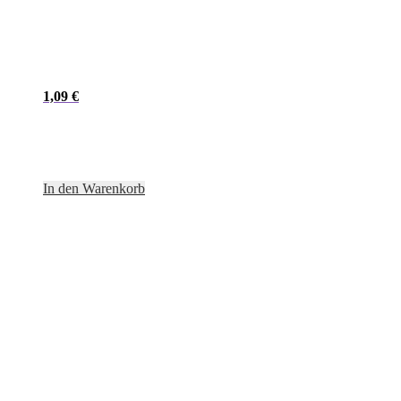
1,09
€
In den Warenkorb