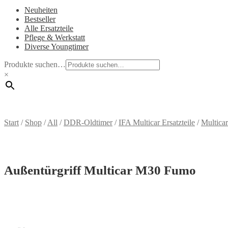
Neuheiten
Bestseller
Alle Ersatzteile
Pflege & Werkstatt
Diverse Youngtimer
Produkte suchen…
×
Start
/
Shop
/
All
/
DDR-Oldtimer
/
IFA Multicar Ersatzteile
/
Multic
Außentürgriff Multicar M30 Fumo