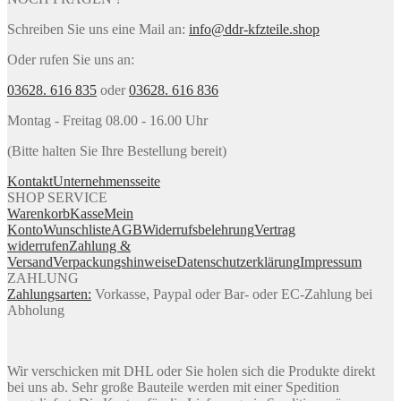
Schreiben Sie uns eine Mail an:
info@ddr-kfzteile.shop
Oder rufen Sie uns an:
03628. 616 835
oder
03628. 616 836
Montag - Freitag 08.00 - 16.00 Uhr
(Bitte halten Sie Ihre Bestellung bereit)
Kontakt
Unternehmensseite
SHOP SERVICE
Warenkorb
Kasse
Mein
Konto
Wunschliste
AGB
Widerrufsbelehrung
Vertrag
widerrufen
Zahlung &
Versand
Verpackungshinweise
Datenschutzerklärung
Impressum
ZAHLUNG
Zahlungsarten:
Vorkasse, Paypal oder Bar- oder EC-Zahlung bei
Abholung
Wir verschicken mit DHL oder Sie holen sich die Produkte direkt
bei uns ab. Sehr große Bauteile werden mit einer Spedition