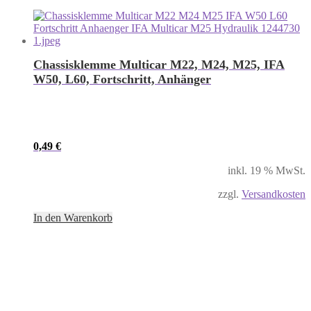
Chassisklemme Multicar M22, M24, M25, IFA
W50, L60, Fortschritt, Anhänger
0,49
€
inkl. 19 % MwSt.
zzgl.
Versandkosten
In den Warenkorb