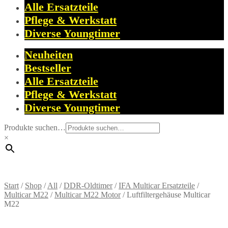
Alle Ersatzteile
Pflege & Werkstatt
Diverse Youngtimer
Neuheiten
Bestseller
Alle Ersatzteile
Pflege & Werkstatt
Diverse Youngtimer
Produkte suchen…
×
Start
/
Shop
/
All
/
DDR-Oldtimer
/
IFA Multicar Ersatzteile
/
Multicar M22
/
Multicar M22 Motor
/
Luftfiltergehäuse Multicar
M22