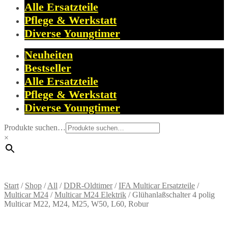
Alle Ersatzteile
Pflege & Werkstatt
Diverse Youngtimer
Neuheiten
Bestseller
Alle Ersatzteile
Pflege & Werkstatt
Diverse Youngtimer
Produkte suchen…
×
Start
/
Shop
/
All
/
DDR-Oldtimer
/
IFA Multicar Ersatzteile
/
Multicar M24
/
Multicar M24 Elektrik
/
Glühanlaßschalter 4 polig
Multicar M22, M24, M25, W50, L60, Robur