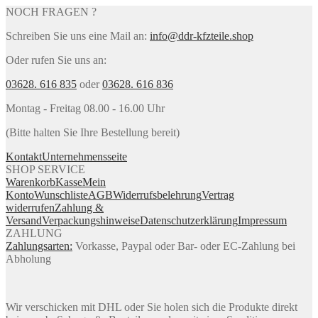
NOCH FRAGEN ?
Schreiben Sie uns eine Mail an:
info@ddr-kfzteile.shop
Oder rufen Sie uns an:
03628. 616 835
oder
03628. 616 836
Montag - Freitag 08.00 - 16.00 Uhr
(Bitte halten Sie Ihre Bestellung bereit)
Kontakt
Unternehmensseite
SHOP SERVICE
Warenkorb
Kasse
Mein
Konto
Wunschliste
AGB
Widerrufsbelehrung
Vertrag
widerrufen
Zahlung &
Versand
Verpackungshinweise
Datenschutzerklärung
Impressum
ZAHLUNG
Zahlungsarten:
Vorkasse, Paypal oder Bar- oder EC-Zahlung bei
Abholung
Wir verschicken mit DHL oder Sie holen sich die Produkte direkt