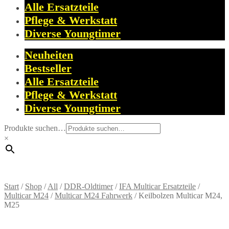
Alle Ersatzteile
Pflege & Werkstatt
Diverse Youngtimer
Neuheiten
Bestseller
Alle Ersatzteile
Pflege & Werkstatt
Diverse Youngtimer
Produkte suchen…
×
Start
/
Shop
/
All
/
DDR-Oldtimer
/
IFA Multicar Ersatzteile
/
Multicar M24
/
Multicar M24 Fahrwerk
/
Keilbolzen Multicar M24,
M25